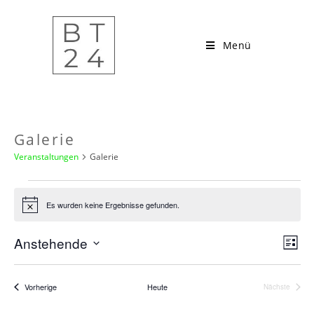
Menü
Galerie
Veranstaltungen
Galerie
Es wurden keine Ergebnisse gefunden.
H
i
n
A
V
Anstehende
w
L
e
e
n
D
i
i
r
s
s
a
s
a
Veranstaltungen
Vorherige
Heute
Nächste
i
t
Veranstalt
t
n
e
c