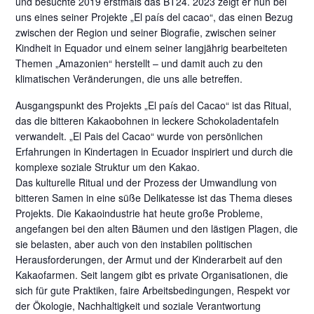
und besuchte 2019 erstmals das BT24. 2023 zeigt er nun bei
uns eines seiner Projekte „El país del cacao“, das einen Bezug
zwischen der Region und seiner Biografie, zwischen seiner
Kindheit in Equador und einem seiner langjährig bearbeiteten
Themen „Amazonien“ herstellt – und damit auch zu den
klimatischen Veränderungen, die uns alle betreffen.
Ausgangspunkt des Projekts „El país del Cacao“ ist das Ritual,
das die bitteren Kakaobohnen in leckere Schokoladentafeln
verwandelt. „El Pais del Cacao“ wurde von persönlichen
Erfahrungen in Kindertagen in Ecuador inspiriert und durch die
komplexe soziale Struktur um den Kakao.
Das kulturelle Ritual und der Prozess der Umwandlung von
bitteren Samen in eine süße Delikatesse ist das Thema dieses
Projekts. Die Kakaoindustrie hat heute große Probleme,
angefangen bei den alten Bäumen und den lästigen Plagen, die
sie belasten, aber auch von den instabilen politischen
Herausforderungen, der Armut und der Kinderarbeit auf den
Kakaofarmen. Seit langem gibt es private Organisationen, die
sich für gute Praktiken, faire Arbeitsbedingungen, Respekt vor
der Ökologie, Nachhaltigkeit und soziale Verantwortung