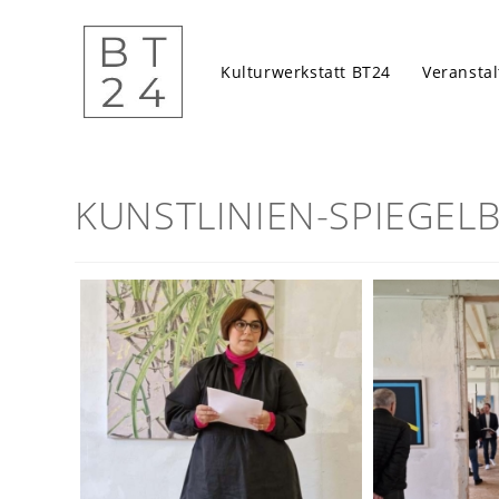
Zum
Inhalt
springen
Kulturwerkstatt BT24
Veransta
KUNSTLINIEN-SPIEGELB