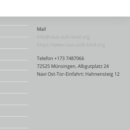
Mail
info@raus-aufs-land.org
https://www.raus-aufs-land.org
Telefon +173 7487066
72525 Münsingen, Albgutplatz 24
Navi Ost-Tor-Einfahrt: Hahnensteig 12