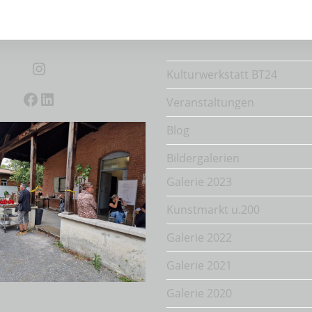
Instagram
Kulturwerkstatt BT24
Facebook
LinkedIn
Veranstaltungen
Blog
Bildergalerien
Galerie 2023
Kunstmarkt u.200
Galerie 2022
Galerie 2021
Galerie 2020