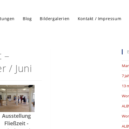
ltungen
Blog
Bildergalerien
Kontakt / Impressum
t –
r / Juni
Man
7 Ja
13 m
Wor
ALB
Ausstellung
Wor
Fließzeit -
ALB