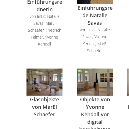
Einführungsre
Einführungsre
dnerin
de Natalie
von links: Natalie
Savas
Savas, MarEl
von links: Natalie
Schaefer, Friedrich
Savas, Yvonne
Palmer, Yvonne
Kendall, MarEl
Kendall
Schaefer
Glasobjekte
Objekte von
von MarEl
Yvonne
Schaefer
Kendall vor
digital