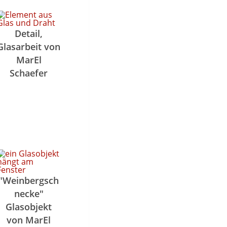
Detail,
Glasarbeit von
MarEl
Schaefer
"Weinbergsch
necke"
Glasobjekt
von MarEl