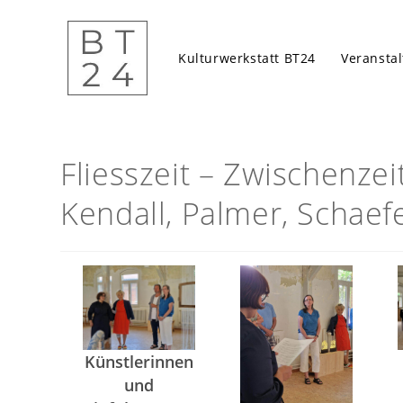
Zum
Inhalt
springen
Kulturwerkstatt BT24
Veransta
Fliesszeit – Zwischenzei
Kendall, Palmer, Schaefe
Künstlerinnen
und